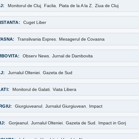
J:
Monitorul de Cluj
,
Faclia
,
Piata de la A la Z
,
Ziua de Cluj
STANTA:
Cuget Liber
ASNA:
Transilvania Expres
,
Mesagerul de Covasna
BOVITA:
Observ News
,
Jurnal de Dambovita
J:
Jurnalul Olteniei
,
Gazeta de Sud
ATI:
Monitorul de Galati
,
Viata Libera
RGIU:
Giurgiuveanul
,
Jurnalul Giurgiuvean
,
Impact
J:
Gorjeanul
,
Jurnalul Olteniei
,
Gazeta de Sud
,
Impact in Gorj