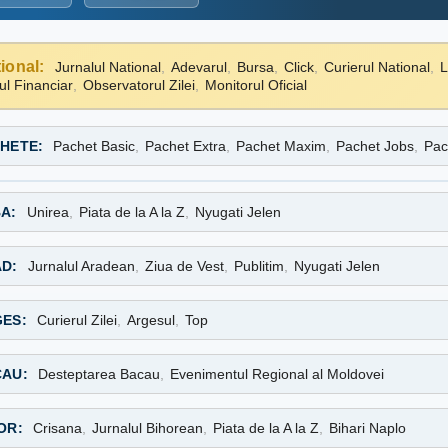
ional:
Jurnalul National
,
Adevarul
,
Bursa
,
Click
,
Curierul National
,
L
ul Financiar
,
Observatorul Zilei
,
Monitorul Oficial
HETE:
Pachet Basic
,
Pachet Extra
,
Pachet Maxim
,
Pachet Jobs
,
Pac
A:
Unirea
,
Piata de la A la Z
,
Nyugati Jelen
D:
Jurnalul Aradean
,
Ziua de Vest
,
Publitim
,
Nyugati Jelen
ES:
Curierul Zilei
,
Argesul
,
Top
AU:
Desteptarea Bacau
,
Evenimentul Regional al Moldovei
OR:
Crisana
,
Jurnalul Bihorean
,
Piata de la A la Z
,
Bihari Naplo