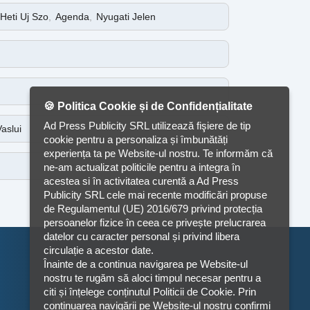
Heti Uj Szo
,
Agenda
,
Nyugati Jelen
🍪 Politica Cookie și de Confidențialitate
Ad Press Publicity SRL utilizează fişiere de tip
aslui
cookie pentru a personaliza și îmbunătăți
experiența ta pe Website-ul nostru. Te informăm că
ne-am actualizat politicile pentru a integra în
acestea si în activitatea curentă a Ad Press
Publicity SRL cele mai recente modificări propuse
de Regulamentul (UE) 2016/679 privind protecția
persoanelor fizice în ceea ce privește prelucrarea
datelor cu caracter personal și privind libera
circulație a acestor date.
Înainte de a continua navigarea pe Website-ul
nostru te rugăm să aloci timpul necesar pentru a
citi și înțelege conținutul Politicii de Cookie. Prin
continuarea navigării pe Website-ul nostru confirmi