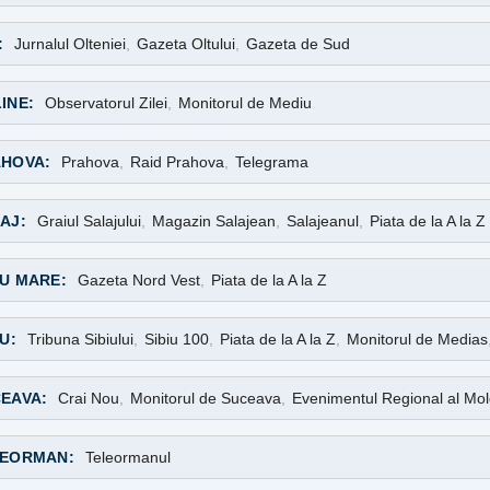
:
Jurnalul Olteniei
,
Gazeta Oltului
,
Gazeta de Sud
INE:
Observatorul Zilei
,
Monitorul de Mediu
HOVA:
Prahova
,
Raid Prahova
,
Telegrama
AJ:
Graiul Salajului
,
Magazin Salajean
,
Salajeanul
,
Piata de la A la Z
U MARE:
Gazeta Nord Vest
,
Piata de la A la Z
IU:
Tribuna Sibiului
,
Sibiu 100
,
Piata de la A la Z
,
Monitorul de Medias
EAVA:
Crai Nou
,
Monitorul de Suceava
,
Evenimentul Regional al Mol
LEORMAN:
Teleormanul