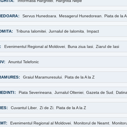
GHITA:
Informatia Harghitei
,
Harghita Nepe
NEDOARA:
Servus Hunedoara
,
Mesagerul Hunedorean
,
Piata de la A
OMITA:
Tribuna Ialomitei
,
Jurnalul de Ialomita
,
Impact
:
Evenimentul Regional al Moldovei
,
Buna ziua Iasi
,
Ziarul de Iasi
OV:
Anuntul Telefonic
RAMURES:
Graiul Maramuresului
,
Piata de la A la Z
EDINTI:
Piata Severineana
,
Jurnalul Olteniei
,
Gazeta de Sud
,
Datin
ES:
Cuvantul Liber
,
Zi de Zi
,
Piata de la A la Z
MT:
Evenimentul Regional al Moldovei
,
Monitorul de Neamt
,
Monitor