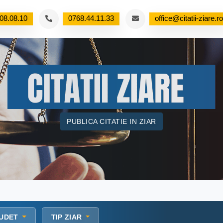
08.08.10
0768.44.11.33
office@citatii-ziare.ro
PUBLICA CITATIE IN ZIAR
UDET
TIP ZIAR