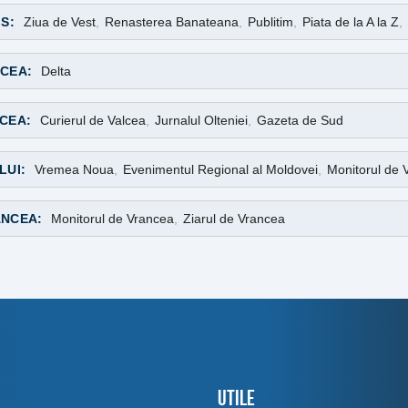
IS:
Ziua de Vest
,
Renasterea Banateana
,
Publitim
,
Piata de la A la Z
,
CEA:
Delta
CEA:
Curierul de Valcea
,
Jurnalul Olteniei
,
Gazeta de Sud
LUI:
Vremea Noua
,
Evenimentul Regional al Moldovei
,
Monitorul de V
NCEA:
Monitorul de Vrancea
,
Ziarul de Vrancea
U
Utile