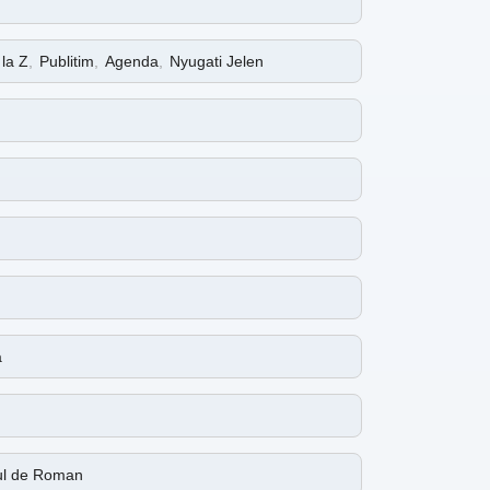
 la Z
,
Publitim
,
Agenda
,
Nyugati Jelen
a
ul de Roman