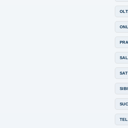
OLT
ONL
PRA
SAL
SAT
SIB
SUC
TE