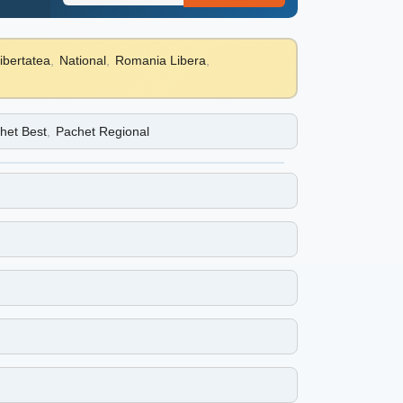
ibertatea
,
National
,
Romania Libera
,
het Best
,
Pachet Regional