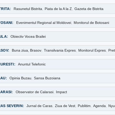
TRITA:
Rasunetul Bistrita
,
Piata de la A la Z
,
Gazeta de Bistrita
OSANI:
Evenimentul Regional al Moldovei
,
Monitorul de Botosani
ILA:
Obiectiv Vocea Brailei
SOV:
Buna ziua, Brasov
,
Transilvania Expres
,
Monitorul Expres
,
Pret
URESTI:
Anuntul Telefonic
AU:
Opinia Buzau
,
Sansa Buzoiana
ARASI:
Observator de Calarasi
,
Impact
AS SEVERIN:
Jurnal de Caras
,
Ziua de Vest
,
Publitim
,
Agenda
,
Nyu