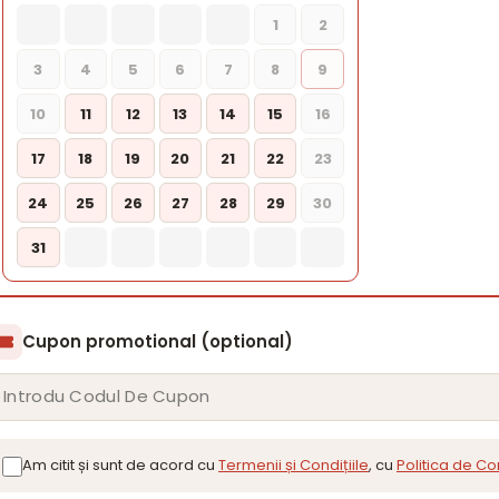
1
2
3
4
5
6
7
8
9
10
11
12
13
14
15
16
17
18
19
20
21
22
23
24
25
26
27
28
29
30
31
Cupon promotional (optional)
Am citit și sunt de acord cu
Termenii și Condițiile
, cu
Politica de Co