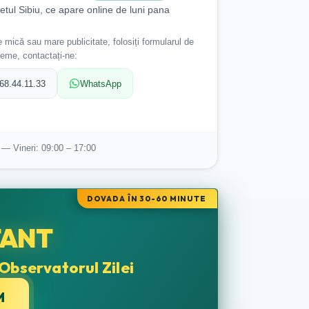
detul Sibiu, ce apare online de luni pana
 mică sau mare publicitate, folosiți formularul de
leme, contactați-ne:
68.44.11.33
WhatsApp
 — Vineri: 09:00 – 17:00
DOVADA ÎN 30-60 MINUTE
TANT
Observatorul Zilei
M