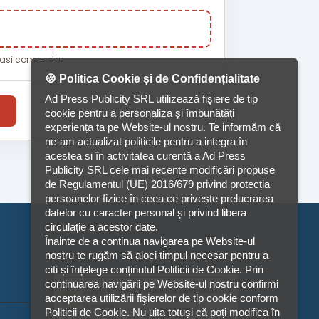
t
eeasi comanda
🍪 Politica Cookie și de Confidențialitate
Ad Press Publicity SRL utilizează fişiere de tip
cookie pentru a personaliza și îmbunătăți
experiența ta pe Website-ul nostru. Te informăm că
ne-am actualizat politicile pentru a integra în
acestea si în activitatea curentă a Ad Press
Publicity SRL cele mai recente modificări propuse
de Regulamentul (UE) 2016/679 privind protecția
persoanelor fizice în ceea ce privește prelucrarea
datelor cu caracter personal și privind libera
circulație a acestor date.
Înainte de a continua navigarea pe Website-ul
nostru te rugăm să aloci timpul necesar pentru a
citi și înțelege conținutul Politicii de Cookie. Prin
continuarea navigării pe Website-ul nostru confirmi
acceptarea utilizării fişierelor de tip cookie conform
Politicii de Cookie. Nu uita totuși că poți modifica în