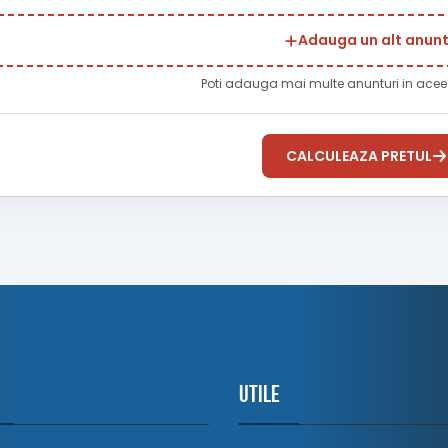
Adauga un alt anun
Poti adauga mai multe anunturi in ac
CALCULEAZA PRETUL
U
Utile