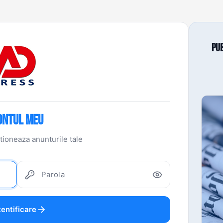
Pub
ontul Meu
tioneaza anunturile tale
entificare