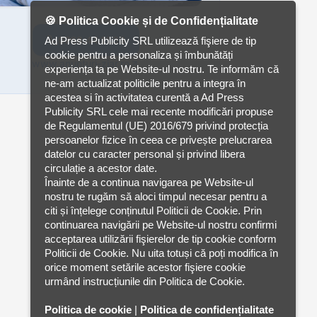
🍪 Politica Cookie și de Confidențialitate
0768.44.11.33
Ad Press Publicity SRL utilizează fişiere de tip
cookie pentru a personaliza și îmbunătăți
www.anunturi-ziar.ro
experiența ta pe Website-ul nostru. Te informăm că
ne-am actualizat politicile pentru a integra în
acestea si în activitatea curentă a Ad Press
Publicity SRL cele mai recente modificări propuse
de Regulamentul (UE) 2016/679 privind protecția
persoanelor fizice în ceea ce privește prelucrarea
datelor cu caracter personal și privind libera
circulație a acestor date.
Înainte de a continua navigarea pe Website-ul
nostru te rugăm să aloci timpul necesar pentru a
citi și înțelege conținutul Politicii de Cookie. Prin
continuarea navigării pe Website-ul nostru confirmi
acceptarea utilizării fişierelor de tip cookie conform
Politicii de Cookie. Nu uita totuși că poți modifica în
orice moment setările acestor fişiere cookie
urmând instrucțiunile din Politica de Cookie.
Politica de cookie
|
Politica de confidențialitate