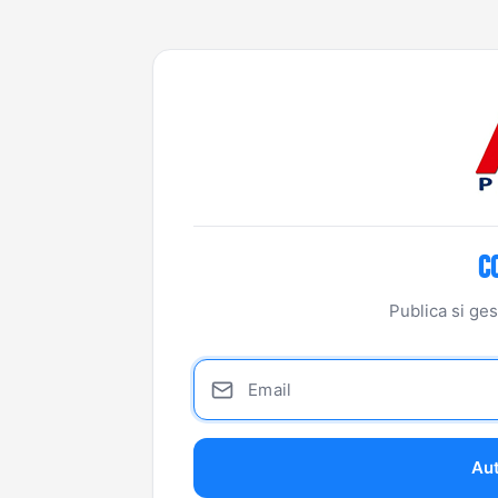
C
Publica si ges
Aut