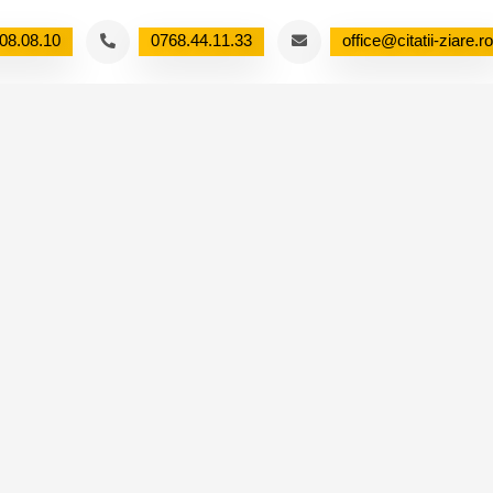
08.08.10
0768.44.11.33
office@citatii-ziare.ro