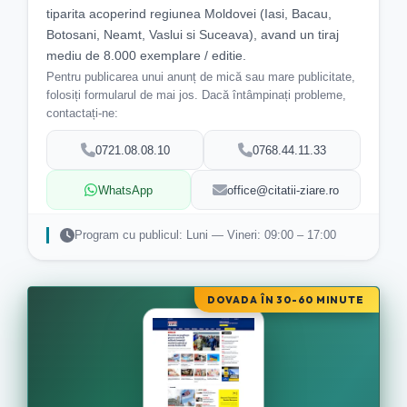
tiparita acoperind regiunea Moldovei (Iasi, Bacau,
Botosani, Neamt, Vaslui si Suceava), avand un tiraj
mediu de 8.000 exemplare / editie.
Pentru publicarea unui anunț de mică sau mare publicitate,
folosiți formularul de mai jos. Dacă întâmpinați probleme,
contactați-ne:
0721.08.08.10
0768.44.11.33
WhatsApp
office@citatii-ziare.ro
Program cu publicul: Luni — Vineri: 09:00 – 17:00
DOVADA ÎN 30-60 MINUTE