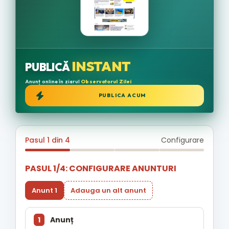
INSTANT
PUBLICĂ
Anunț online în ziarul
Observatorul Zilei
PUBLICA ACUM
Pasul 1 din 4
Configurare
PASUL 1/4: CONFIGURARE ANUNTURI
Anunt 1
Adauga un alt anunt
1
Anunț