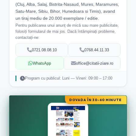
(Cluj, Alba, Salaj, Bistrita-Nasaud, Mures, Maramures,
Satu-Mare, Sibiu, Bihor, Hunedoara si Timis), avand
un tiraj mediu de 20.000 exemplare / editie.
Pentru publicarea unui anunț de mică sau mare publicitate,
folosiți formularul de mai jos. Dacă întâmpinați probleme,
contactați-ne:
0721.08.08.10
0768.44.11.33
WhatsApp
office@citatii-ziare.ro
Program cu publicul: Luni — Vineri: 09:00 – 17:00
DOVADA ÎN 30-60 MINUTE