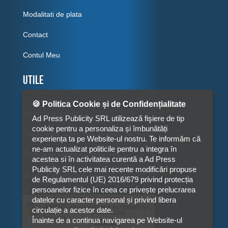
Modalitati de plata
Contact
Contul Meu
Utile
🍪 Politica Cookie și de Confidențialitate
Termeni si conditii
Ad Press Publicity SRL utilizează fişiere de tip
cookie pentru a personaliza și îmbunătăți
Prelucrarea datelor cu caracter personal
experiența ta pe Website-ul nostru. Te informăm că
ne-am actualizat politicile pentru a integra în
Politica de utilizare Cookie-uri
acestea si în activitatea curentă a Ad Press
Publicity SRL cele mai recente modificări propuse
Solutionarea Online a litigiilor
de Regulamentul (UE) 2016/679 privind protecția
persoanelor fizice în ceea ce privește prelucrarea
datelor cu caracter personal și privind libera
circulație a acestor date.
Înainte de a continua navigarea pe Website-ul