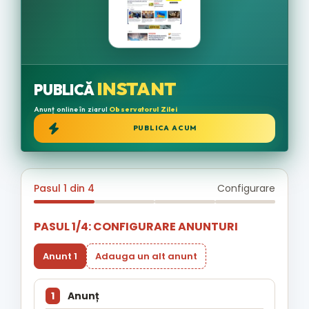
INSTANT
PUBLICĂ
Anunț online în ziarul
Observatorul Zilei
PUBLICA ACUM
Pasul 1 din 4
Configurare
PASUL 1/4: CONFIGURARE ANUNTURI
Anunt 1
Adauga un alt anunt
1
Anunț