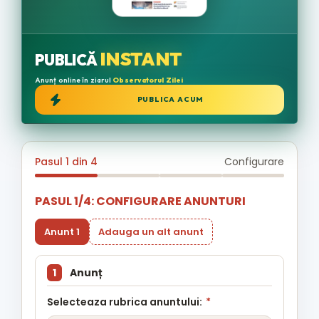
INSTANT
PUBLICĂ
Anunț online în ziarul
Observatorul Zilei
PUBLICA ACUM
Pasul 1 din 4
Configurare
PASUL 1/4: CONFIGURARE ANUNTURI
Anunt 1
Adauga un alt anunt
1
Anunț
Selecteaza rubrica anuntului:
*