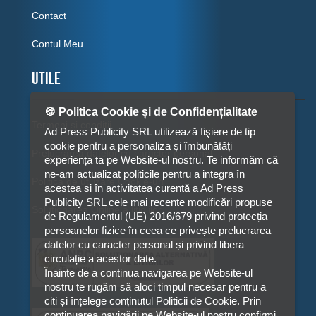
Contact
Contul Meu
Utile
🍪 Politica Cookie și de Confidențialitate
Termeni si conditii
Ad Press Publicity SRL utilizează fişiere de tip
cookie pentru a personaliza și îmbunătăți
Prelucrarea datelor cu caracter personal
experiența ta pe Website-ul nostru. Te informăm că
ne-am actualizat politicile pentru a integra în
Politica de utilizare Cookie-uri
acestea si în activitatea curentă a Ad Press
Publicity SRL cele mai recente modificări propuse
Solutionarea Online a litigiilor
de Regulamentul (UE) 2016/679 privind protecția
persoanelor fizice în ceea ce privește prelucrarea
datelor cu caracter personal și privind libera
circulație a acestor date.
Înainte de a continua navigarea pe Website-ul
nostru te rugăm să aloci timpul necesar pentru a
citi și înțelege conținutul Politicii de Cookie. Prin
continuarea navigării pe Website-ul nostru confirmi