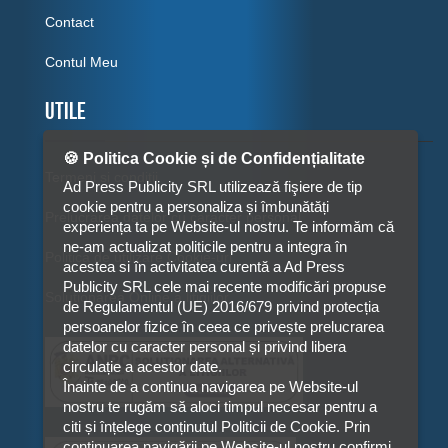
Contact
Contul Meu
Utile
🍪 Politica Cookie și de Confidențialitate
Termeni si conditii
Ad Press Publicity SRL utilizează fişiere de tip
cookie pentru a personaliza și îmbunătăți
Prelucrarea datelor cu caracter personal
experiența ta pe Website-ul nostru. Te informăm că
ne-am actualizat politicile pentru a integra în
Politica de utilizare Cookie-uri
acestea si în activitatea curentă a Ad Press
Publicity SRL cele mai recente modificări propuse
Solutionarea Online a litigiilor
de Regulamentul (UE) 2016/679 privind protecția
persoanelor fizice în ceea ce privește prelucrarea
datelor cu caracter personal și privind libera
circulație a acestor date.
Înainte de a continua navigarea pe Website-ul
nostru te rugăm să aloci timpul necesar pentru a
citi și înțelege conținutul Politicii de Cookie. Prin
continuarea navigării pe Website-ul nostru confirmi