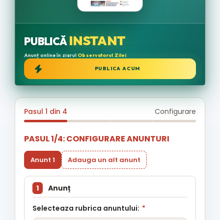
INSTANT
PUBLICĂ
Anunț online în ziarul
Observatorul Zilei
PUBLICA ACUM
Pasul 1 din 4
Configurare
PASUL 1/4: CONFIGURARE ANUNTURI
Anunt 1
Adauga un alt anunt
1
Anunț
Selecteaza rubrica anuntului:
*