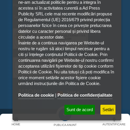
ne-am actualizat politicile pentru a integra în
Politica de utilizare Cookie-uri
acestea si în activitatea curentă a Ad Press
Publicity SRL cele mai recente modificări propuse
Solutionarea Online a litigiilor
de Regulamentul (UE) 2016/679 privind protecția
persoanelor fizice în ceea ce privește prelucrarea
datelor cu caracter personal și privind libera
circulație a acestor date.
Înainte de a continua navigarea pe Website-ul
nostru te rugăm să aloci timpul necesar pentru a
citi și înțelege conținutul Politicii de Cookie. Prin
continuarea navigării pe Website-ul nostru confirmi
acceptarea utilizării fişierelor de tip cookie conform
Politicii de Cookie. Nu uita totuși că poți modifica în
orice moment setările acestor fişiere cookie
urmând instrucțiunile din Politica de Cookie.
Politica de cookie
|
Politica de confidențialitate
Sunt de acord
Setări
Toate drepturile rezervate © 2026 -
SC Ad Press Publicity SRL
HOME
AUTENTIFICARE
PUBLICA ANUNT