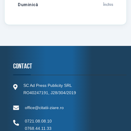
Duminică
Închis
Contact
SC Ad Press Publicity SRL
RO40247191, J28/304/2019
office@citatii-ziare.ro
0721.08.08.10
0768.44.11.33