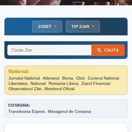
JUDET
TIP ZIAR
CAUTA
National:
Jurnalul National
,
Adevarul
,
Bursa
,
Click
,
Curierul National
,
Libertatea
,
National
,
Romania Libera
,
Ziarul Financiar
,
Observatorul Zilei
,
Monitorul Oficial
COVASNA:
Transilvania Expres
,
Mesagerul de Covasna