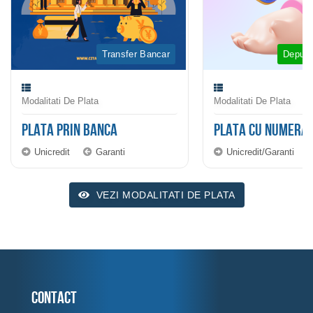
Transfer Bancar
Depune
Modalitati De Plata
Modalitati De Plata
PLATA PRIN BANCA
PLATA CU NUMERA
Unicredit
Garanti
Unicredit/Garanti
VEZI MODALITATI DE PLATA
Contact