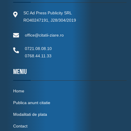
SC Ad Press Publicity SRL
RO40247191, J28/304/2019
office@citatii-ziare.ro
0721.08.08.10
0768.44.11.33
MENIU
Home
Publica anunt citatie
Modalitati de plata
Contact