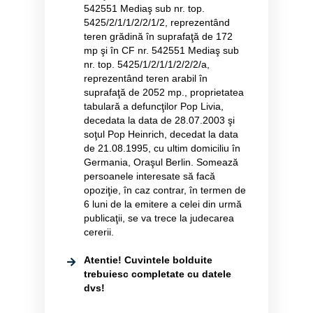
542551 Mediaş sub nr. top.
5425/2/1/1/2/2/1/2, reprezentând
teren grădină în suprafaţă de 172
mp şi în CF nr. 542551 Mediaş sub
nr. top. 5425/1/2/1/1/2/2/2/a,
reprezentând teren arabil în
suprafaţă de 2052 mp., proprietatea
tabulară a defuncţilor Pop Livia,
decedata la data de 28.07.2003 şi
soţul Pop Heinrich, decedat la data
de 21.08.1995, cu ultim domiciliu în
Germania, Oraşul Berlin. Somează
persoanele interesate să facă
opoziţie, în caz contrar, în termen de
6 luni de la emitere a celei din urmă
publicaţii, se va trece la judecarea
cererii.
Atentie! Cuvintele bolduite
trebuiesc completate cu datele
dvs!