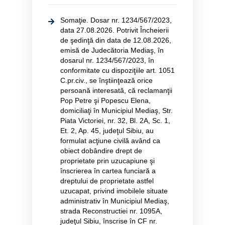
Somaţie. Dosar nr. 1234/567/2023,
data 27.08.2026. Potrivit Încheierii
de şedinţă din data de 12.08.2026,
emisă de Judecătoria Mediaş, în
dosarul nr. 1234/567/2023, în
conformitate cu dispoziţiile art. 1051
C.pr.civ., se înştiinţează orice
persoană interesată, că reclamanţii
Pop Petre şi Popescu Elena,
domiciliaţi în Municipiul Mediaş, Str.
Piata Victoriei, nr. 32, Bl. 2A, Sc. 1,
Et. 2, Ap. 45, judeţul Sibiu, au
formulat acţiune civilă având ca
obiect dobândire drept de
proprietate prin uzucapiune şi
înscrierea în cartea funciară a
dreptului de proprietate astfel
uzucapat, privind imobilele situate
administrativ în Municipiul Mediaş,
strada Reconstructiei nr. 1095A,
judeţul Sibiu, înscrise în CF nr.