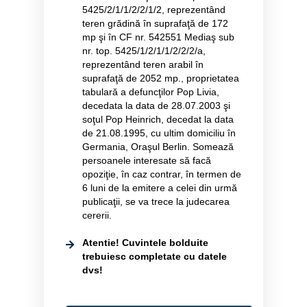
5425/2/1/1/2/2/1/2, reprezentând
teren grădină în suprafaţă de 172
mp şi în CF nr. 542551 Mediaş sub
nr. top. 5425/1/2/1/1/2/2/2/a,
reprezentând teren arabil în
suprafaţă de 2052 mp., proprietatea
tabulară a defuncţilor Pop Livia,
decedata la data de 28.07.2003 şi
soţul Pop Heinrich, decedat la data
de 21.08.1995, cu ultim domiciliu în
Germania, Oraşul Berlin. Somează
persoanele interesate să facă
opoziţie, în caz contrar, în termen de
6 luni de la emitere a celei din urmă
publicaţii, se va trece la judecarea
cererii.
Atentie! Cuvintele bolduite
trebuiesc completate cu datele
dvs!