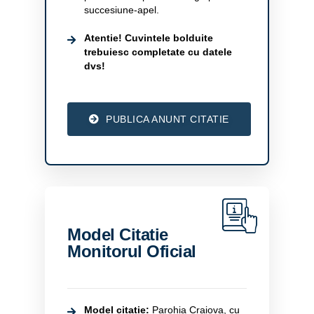
succesiune-apel.
Atentie! Cuvintele bolduite
trebuiesc completate cu datele
dvs!
PUBLICA ANUNT CITATIE
Model Citatie
Monitorul Oficial
Model citatie:
Parohia Craiova, cu