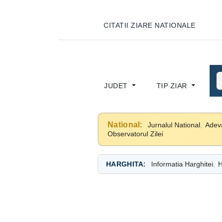
CITATII ZIARE NATIONALE
JUDET
TIP ZIAR
National:
Jurnalul National
,
Adev
Observatorul Zilei
HARGHITA:
Informatia Harghitei
,
H