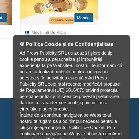
ata
Mandat
Modalitati De Plata
Modalitati 
🍪 Politica Cookie și de Confidențialitate
PLATA PRIN POSTA
PLATA PRIN
Ad Press Publicity SRL utilizează fişiere de tip
Postal
Electronic
Orange, Vod
cookie pentru a personaliza și îmbunătăți
experiența ta pe Website-ul nostru. Te informăm că
ne-am actualizat politicile pentru a integra în
acestea si în activitatea curentă a Ad Press
Publicity SRL cele mai recente modificări propuse
de Regulamentul (UE) 2016/679 privind protecția
persoanelor fizice în ceea ce privește prelucrarea
datelor cu caracter personal și privind libera
circulație a acestor date.
Înainte de a continua navigarea pe Website-ul
nostru te rugăm să aloci timpul necesar pentru a
citi și înțelege conținutul Politicii de Cookie. Prin
continuarea navigării pe Website-ul nostru confirmi