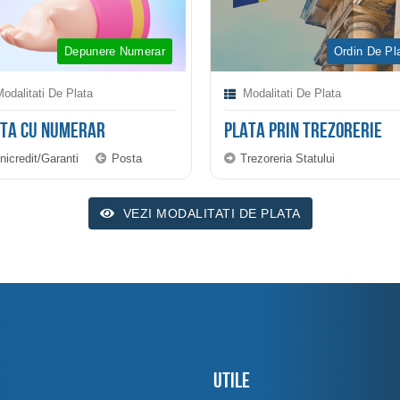
Depunere Numerar
Ordin De Pl
odalitati De Plata
Modalitati De Plata
ATA CU NUMERAR
PLATA PRIN TREZORERIE
nicredit/Garanti
Posta
Trezoreria Statului
VEZI MODALITATI DE PLATA
U
Utile