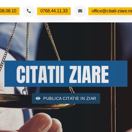
08.08.10
0768.44.11.33
office@citatii-ziare.ro
PUBLICA CITATIE IN ZIAR