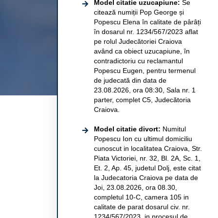
Model citatie uzucapiune:
Se
citează numiții Pop George și
Popescu Elena în calitate de pârâți
în dosarul nr. 1234/567/2023 aflat
pe rolul Judecătoriei Craiova
având ca obiect uzucapiune, în
contradictoriu cu reclamantul
Popescu Eugen, pentru termenul
de judecată din data de
23.08.2026, ora 08:30, Sala nr. 1
parter, complet C5, Judecătoria
Craiova.
Model citatie divort:
Numitul
Popescu Ion cu ultimul domiciliu
cunoscut in localitatea Craiova, Str.
Piata Victoriei, nr. 32, Bl. 2A, Sc. 1,
Et. 2, Ap. 45, judetul Dolj, este citat
la Judecatoria Craiova pe data de
Joi, 23.08.2026, ora 08.30,
completul 10-C, camera 105 in
calitate de parat dosarul civ. nr.
1234/567/2023, in procesul de