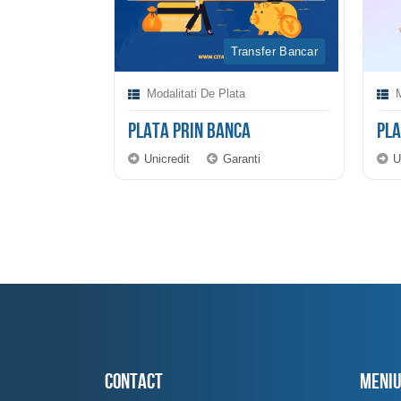
Plata Rapida
Transfer Bancar
Modalitati De Plata
M
PLATA PRIN BANCA
PL
rd
Unicredit
Garanti
U
Contact
MENI