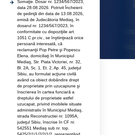
Somaţie. Dosar nr. 1234/567/2023,
data 28.08.2026. Potrivit Încheierii
de şedinţă din data de 13.08.2026,
emisă de Judecătoria Mediaş, în
dosarul nr. 1234/567/2023, în
conformitate cu dispoziţiile art.
1051 C.pr.civ., se înştiinţează orice
persoană interesată, că
reclamanţii Pop Petre şi Popescu
Elena, domiciliaţi în Municipiul
Mediaş, Str. Piata Victoriei, nr. 32,
Bl. 2A, Sc. 1, Et. 2, Ap. 45, judeţul
Sibiu, au formulat acţiune civilă
având ca obiect dobândire drept
de proprietate prin uzucapiune şi
înscrierea în cartea funciară a
dreptului de proprietate astfel
uzucapat, privind imobilele situate
administrativ în Municipiul Mediaş,
strada Reconstructiei nr. 1095A,
judeţul Sibiu, înscrise în CF nr.
542551 Mediaş sub nr. top.
5425/2/1/1/2/2/1/2, reprezentând