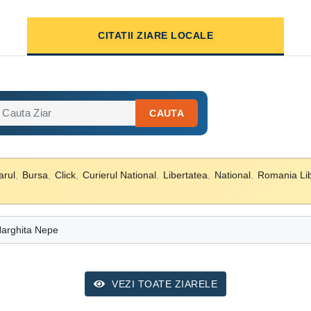
CITATII ZIARE LOCALE
CAUTA
arul
,
Bursa
,
Click
,
Curierul National
,
Libertatea
,
National
,
Romania Li
arghita Nepe
VEZI TOATE ZIARELE