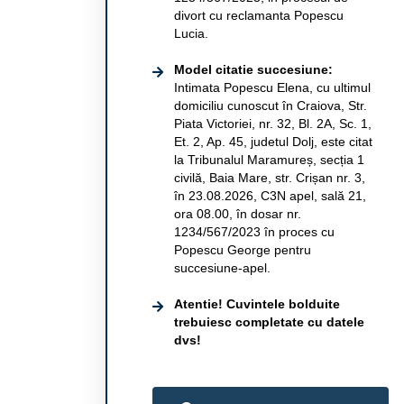
divort cu reclamanta Popescu
Lucia.
Model citatie succesiune:
Intimata Popescu Elena, cu ultimul
domiciliu cunoscut în Craiova, Str.
Piata Victoriei, nr. 32, Bl. 2A, Sc. 1,
Et. 2, Ap. 45, judetul Dolj, este citat
la Tribunalul Maramureș, secția 1
civilă, Baia Mare, str. Crișan nr. 3,
în 23.08.2026, C3N apel, sală 21,
ora 08.00, în dosar nr.
1234/567/2023 în proces cu
Popescu George pentru
succesiune-apel.
Atentie! Cuvintele bolduite
trebuiesc completate cu datele
dvs!