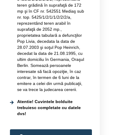
teren grădină în suprafaţă de 172
mp şi în CF nr. 542551 Mediaş sub
nr. top. 5425/1/2/1/1/2/2/2/a,
reprezentând teren arabil în
suprafaţă de 2052 mp.,
proprietatea tabulară a defuncţilor
Pop Livia, decedata la data de
28.07.2003 şi soţul Pop Heinrich,
decedat la data de 21.08.1995, cu
ultim domiciliu în Germania, Oraşul
Berlin. Somează persoanele
interesate să facă opoziţie, în caz
contrar, în termen de 6 luni de la
emitere a celei din urmă publicaţii,
se va trece la judecarea cererii.
Atentie! Cuvintele bolduite
trebuiesc completate cu datele
dvs!