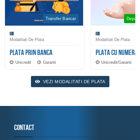
Transfer Bancar
Depune
Modalitati De Plata
Modalitati De Plata
PLATA PRIN BANCA
PLATA CU NUMERA
Unicredit
Garanti
Unicredit/Garanti
VEZI MODALITATI DE PLATA
Contact