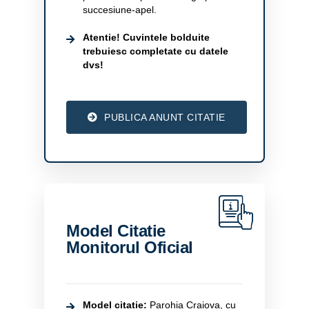
succesiune-apel.
Atentie! Cuvintele bolduite
trebuiesc completate cu datele
dvs!
PUBLICA ANUNT CITATIE
Model Citatie
Monitorul Oficial
Model citatie:
Parohia Craiova, cu