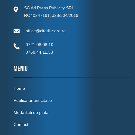
SC Ad Press Publicity SRL
RO40247191, J28/304/2019
office@citatii-ziare.ro
0721.08.08.10
0768.44.11.33
MENIU
Home
Publica anunt citatie
Modalitati de plata
Contact