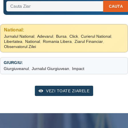
CAUTA
National:
Jurnalul National
,
Adevarul
,
Bursa
,
Click
,
Curierul National
,
Libertatea
,
National
,
Romania Libera
,
Ziarul Financiar
,
Observatorul Zilei
GIURGIU:
Giurgiuveanul
,
Jurnalul Giurgiuvean
,
Impact
VEZI TOATE ZIARELE