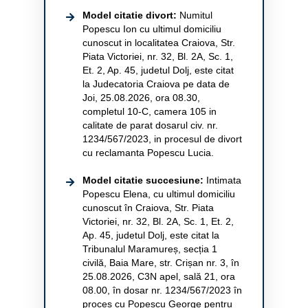
Model citatie divort:
Numitul
Popescu Ion cu ultimul domiciliu
cunoscut in localitatea Craiova, Str.
Piata Victoriei, nr. 32, Bl. 2A, Sc. 1,
Et. 2, Ap. 45, judetul Dolj, este citat
la Judecatoria Craiova pe data de
Joi, 25.08.2026, ora 08.30,
completul 10-C, camera 105 in
calitate de parat dosarul civ. nr.
1234/567/2023, in procesul de divort
cu reclamanta Popescu Lucia.
Model citatie succesiune:
Intimata
Popescu Elena, cu ultimul domiciliu
cunoscut în Craiova, Str. Piata
Victoriei, nr. 32, Bl. 2A, Sc. 1, Et. 2,
Ap. 45, judetul Dolj, este citat la
Tribunalul Maramureș, secția 1
civilă, Baia Mare, str. Crișan nr. 3, în
25.08.2026, C3N apel, sală 21, ora
08.00, în dosar nr. 1234/567/2023 în
proces cu Popescu George pentru