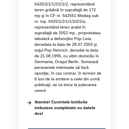
5425/2/1/1/2/2/1/2, reprezentând
teren grădină în suprafaţă de 172
mp şi în CF nr. 542551 Mediaş sub
nr. top. 5425/1/2/1/1/2/2/2/a,
reprezentând teren arabil în
suprafaţă de 2052 mp., proprietatea
tabulară a defuncţilor Pop Livia,
decedata la data de 28.07.2003 şi
soţul Pop Heinrich, decedat la data
de 21.08.1995, cu ultim domiciliu în
Germania, Oraşul Berlin. Somează
persoanele interesate să facă
opoziţie, în caz contrar, în termen de
6 luni de la emitere a celei din urmă
publicaţii, se va trece la judecarea
cererii.
Atentie! Cuvintele bolduite
trebuiesc completate cu datele
dvs!