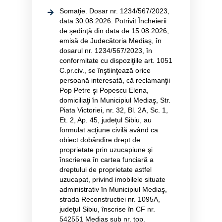
Somaţie. Dosar nr. 1234/567/2023,
data 30.08.2026. Potrivit Încheierii
de şedinţă din data de 15.08.2026,
emisă de Judecătoria Mediaş, în
dosarul nr. 1234/567/2023, în
conformitate cu dispoziţiile art. 1051
C.pr.civ., se înştiinţează orice
persoană interesată, că reclamanţii
Pop Petre şi Popescu Elena,
domiciliaţi în Municipiul Mediaş, Str.
Piata Victoriei, nr. 32, Bl. 2A, Sc. 1,
Et. 2, Ap. 45, judeţul Sibiu, au
formulat acţiune civilă având ca
obiect dobândire drept de
proprietate prin uzucapiune şi
înscrierea în cartea funciară a
dreptului de proprietate astfel
uzucapat, privind imobilele situate
administrativ în Municipiul Mediaş,
strada Reconstructiei nr. 1095A,
judeţul Sibiu, înscrise în CF nr.
542551 Mediaş sub nr. top.